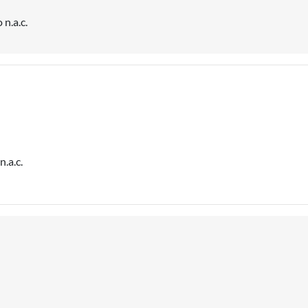
 n.a.c.
n.a.c.