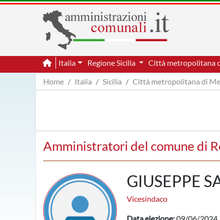
Italia
Regione Sicilia
Città metropolitana 
Home
Italia
Sicilia
Città metropolitana di M
Amministratori del comune di 
GIUSEPPE SA
Vicesindaco
Data elezione:
09/06/2024