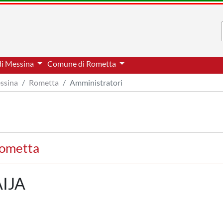
di Messina
Comune di Rometta
essina
Rometta
Amministratori
Rometta
IJA