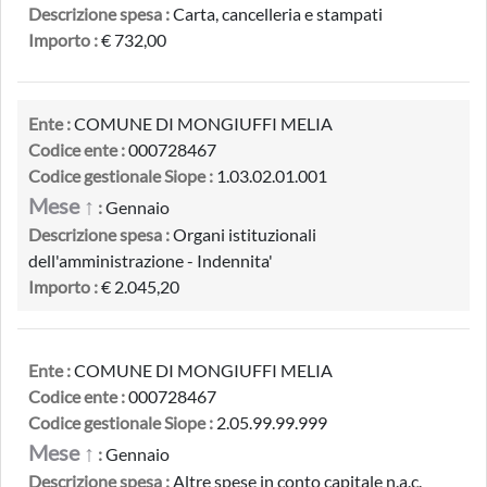
Descrizione spesa :
Carta, cancelleria e stampati
Importo :
€ 732,00
Ente :
COMUNE DI MONGIUFFI MELIA
Codice ente :
000728467
Codice gestionale Siope :
1.03.02.01.001
Mese ↑
:
Gennaio
Descrizione spesa :
Organi istituzionali
dell'amministrazione - Indennita'
Importo :
€ 2.045,20
Ente :
COMUNE DI MONGIUFFI MELIA
Codice ente :
000728467
Codice gestionale Siope :
2.05.99.99.999
Mese ↑
:
Gennaio
Descrizione spesa :
Altre spese in conto capitale n.a.c.