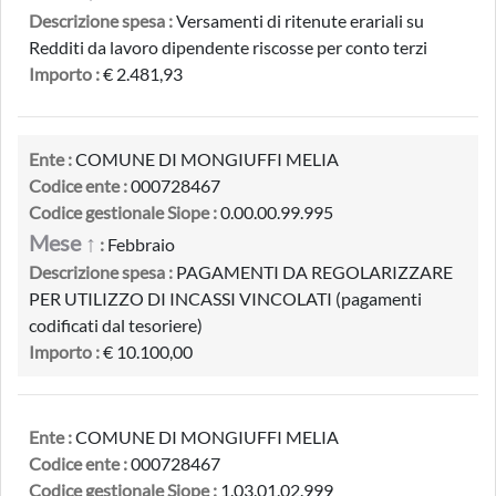
Descrizione spesa :
Versamenti di ritenute erariali su
Redditi da lavoro dipendente riscosse per conto terzi
Importo :
€ 2.481,93
Ente :
COMUNE DI MONGIUFFI MELIA
Codice ente :
000728467
Codice gestionale Siope :
0.00.00.99.995
Mese ↑
:
Febbraio
Descrizione spesa :
PAGAMENTI DA REGOLARIZZARE
PER UTILIZZO DI INCASSI VINCOLATI (pagamenti
codificati dal tesoriere)
Importo :
€ 10.100,00
Ente :
COMUNE DI MONGIUFFI MELIA
Codice ente :
000728467
Codice gestionale Siope :
1.03.01.02.999