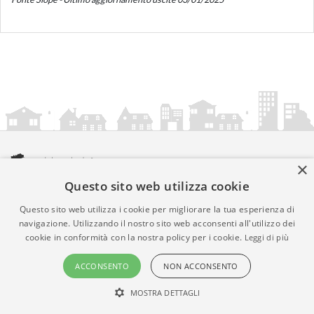
×
Questo sito web utilizza cookie
amministrazionicomunali.it è una iniziativa di
artemedia.it
© Copyright MMXXIV - P.IVA 05400000724
Questo sito web utilizza i cookie per migliorare la tua esperienza di
Informazioni sul servizio
|
Informativa Privacy
|
Informativa
navigazione. Utilizzando il nostro sito web acconsenti all'utilizzo dei
cookie in conformità con la nostra policy per i cookie.
Leggi di più
Cookies
• Time 0.1613
ACCONSENTO
NON ACCONSENTO
MOSTRA DETTAGLI