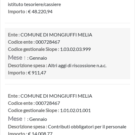
istituto tesoriere/cassiere
Importo :
€ 48.220,94
Ente :
COMUNE DI MONGIUFFI MELIA
Codice ente :
000728467
Codice gestionale Siope :
1.03.02.03.999
Mese ↑
:
Gennaio
Descrizione spesa :
Altri aggi di riscossione n.a.c.
Importo :
€ 911,47
Ente :
COMUNE DI MONGIUFFI MELIA
Codice ente :
000728467
Codice gestionale Siope :
1.01.02.01.001
Mese ↑
:
Gennaio
Descrizione spesa :
Contributi obbligatori per il personale
Importo :
€ 14.008,77