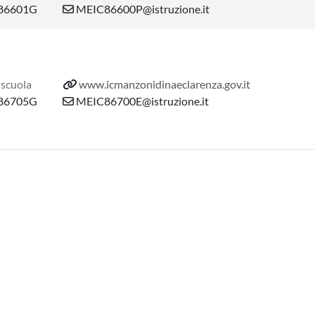
86601G
MEIC86600P@istruzione.it
 scuola
www.icmanzonidinaeclarenza.gov.it
86705G
MEIC86700E@istruzione.it