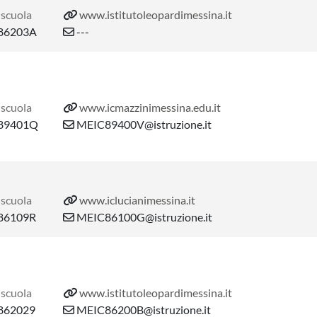
 scuola
www.istitutoleopardimessina.it
86203A
---
 scuola
www.icmazzinimessina.edu.it
89401Q
MEIC89400V@istruzione.it
 scuola
www.iclucianimessina.it
86109R
MEIC86100G@istruzione.it
 scuola
www.istitutoleopardimessina.it
62029
MEIC86200B@istruzione.it