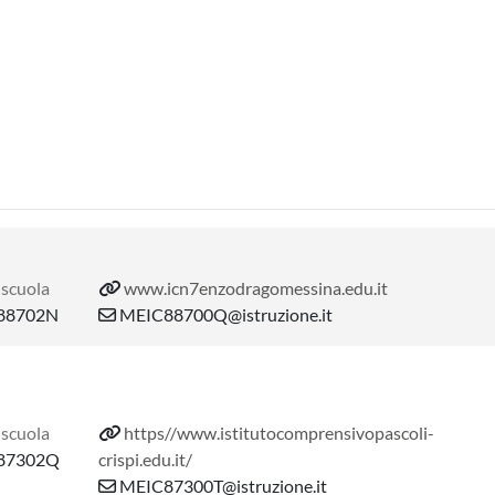
 scuola
www.icn7enzodragomessina.edu.it
88702N
MEIC88700Q@istruzione.it
 scuola
https//www.istitutocomprensivopascoli-
87302Q
crispi.edu.it/
MEIC87300T@istruzione.it