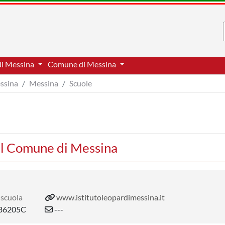
di Messina
Comune di Messina
essina
Messina
Scuole
l Comune di Messina
 scuola
www.istitutoleopardimessina.it
86205C
---