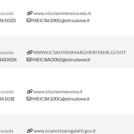
 scuola
www.iclucianimessina.edu.it
86102D
MEIC86100G@istruzione.it
 scuola
WWW.ICSANTANMARGHERITAME.GOV.IT
8AD02X
MEIC8AD002@istruzione.it
 scuola
www.iclucianimessina.it
6103E
MEIC86100G@istruzione.it
 scuola
www.iccannizzarogalatti.gov.it