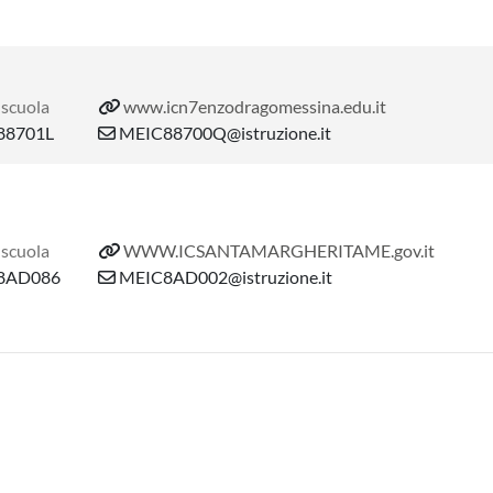
 scuola
www.icn7enzodragomessina.edu.it
8701L
MEIC88700Q@istruzione.it
 scuola
WWW.ICSANTAMARGHERITAME.gov.it
8AD086
MEIC8AD002@istruzione.it