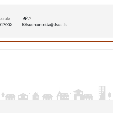
serale
//
1700X
suorconcetta@tiscali.it