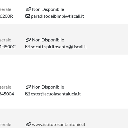
serale
Non Disponibile
6200R
paradisodeibimbi@tiscali.it
serale
Non Disponibile
MH500C
sc.catt.spiritosanto@tiscali.it
serale
Non Disponibile
45004
ester@scuolasantalucia.it
serale
www.istitutosantantonio.it