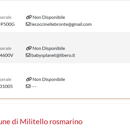
serale
Non Disponibile
UP500G
lecoccinellebronte@gmail.com
serale
Non Disponibile
4600V
babysplanet@libero.it
serale
Non Disponibile
31005
---
une di Militello rosmarino