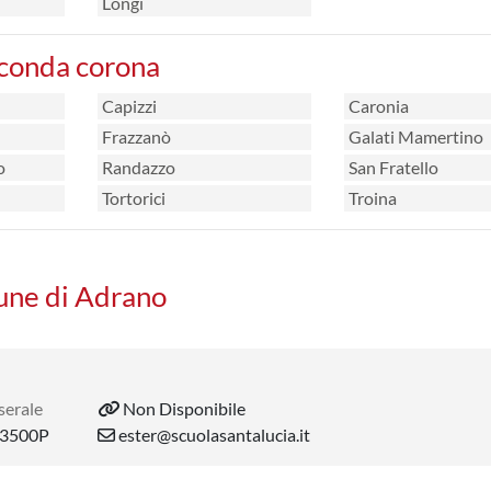
Longi
econda corona
Capizzi
Caronia
Frazzanò
Galati Mamertino
o
Randazzo
San Fratello
Tortorici
Troina
mune di Adrano
serale
Non Disponibile
3500P
ester@scuolasantalucia.it