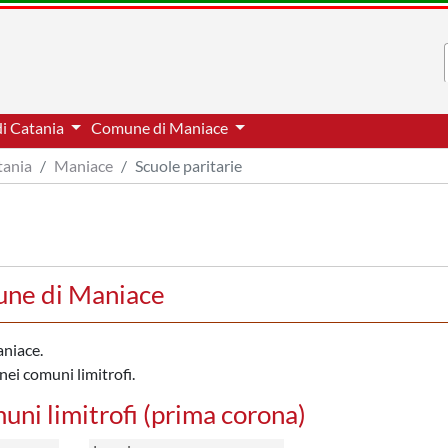
di Catania
Comune di Maniace
tania
Maniace
Scuole paritarie
mune di Maniace
aniace.
nei comuni limitrofi.
muni limitrofi (prima corona)