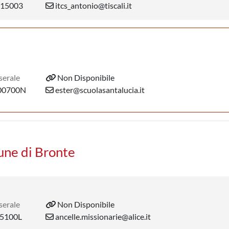
15003
itcs_antonio@tiscali.it
serale
Non Disponibile
00700N
ester@scuolasantalucia.it
une di Bronte
serale
Non Disponibile
5100L
ancelle.missionarie@alice.it