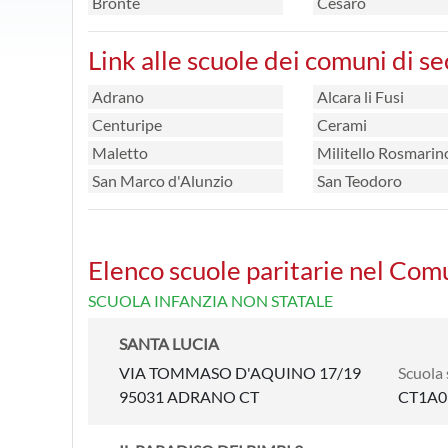
Bronte
Cesarò
Link alle scuole dei comuni di s
Adrano
Alcara li Fusi
Centuripe
Cerami
Maletto
Militello Rosmarin
San Marco d'Alunzio
San Teodoro
Elenco scuole paritarie nel Co
SCUOLA INFANZIA NON STATALE
SANTA LUCIA
VIA TOMMASO D'AQUINO 17/19
Scuola 
95031 ADRANO CT
CT1A0