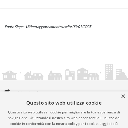
Fonte Siope - Ultimo aggiornamento uscite 03/01/2025
×
Questo sito web utilizza cookie
amministrazionicomunali.it è una iniziativa di
artemedia.it
© Copyright MMXXIV - P.IVA 05400000724
Questo sito web utilizza i cookie per migliorare la tua esperienza di
Informazioni sul servizio
|
Informativa Privacy
|
Informativa
navigazione. Utilizzando il nostro sito web acconsenti all'utilizzo dei
cookie in conformità con la nostra policy per i cookie.
Leggi di più
Cookies
• Time 0.0213