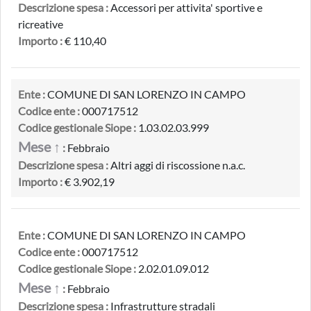
Descrizione spesa :
Accessori per attivita' sportive e
ricreative
Importo :
€ 110,40
Ente :
COMUNE DI SAN LORENZO IN CAMPO
Codice ente :
000717512
Codice gestionale Siope :
1.03.02.03.999
Mese ↑
:
Febbraio
Descrizione spesa :
Altri aggi di riscossione n.a.c.
Importo :
€ 3.902,19
Ente :
COMUNE DI SAN LORENZO IN CAMPO
Codice ente :
000717512
Codice gestionale Siope :
2.02.01.09.012
Mese ↑
:
Febbraio
Descrizione spesa :
Infrastrutture stradali