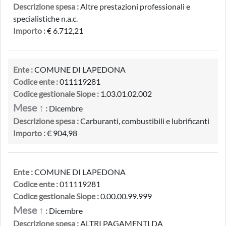
Descrizione spesa :
Altre prestazioni professionali e
specialistiche n.a.c.
Importo :
€ 6.712,21
Ente :
COMUNE DI LAPEDONA
Codice ente :
011119281
Codice gestionale Siope :
1.03.01.02.002
Mese ↑
:
Dicembre
Descrizione spesa :
Carburanti, combustibili e lubrificanti
Importo :
€ 904,98
Ente :
COMUNE DI LAPEDONA
Codice ente :
011119281
Codice gestionale Siope :
0.00.00.99.999
Mese ↑
:
Dicembre
Descrizione spesa :
ALTRI PAGAMENTI DA