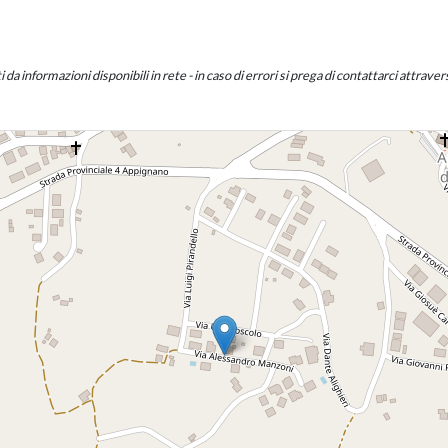
a informazioni disponibili in rete - in caso di errori si prega di contattarci attraverso