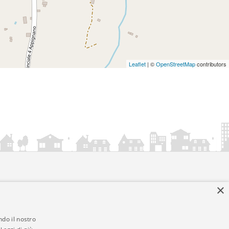
Leaflet
| ©
OpenStreetMap
contributors
×
ndo il nostro