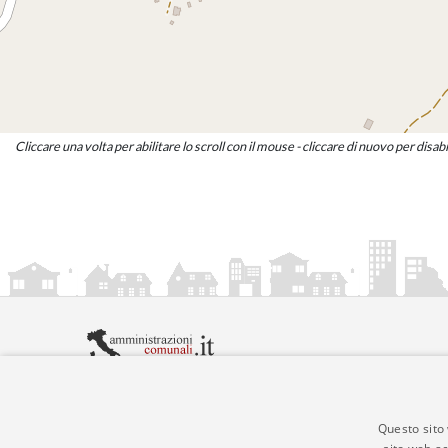
Cliccare una volta per abilitare lo scroll con il mouse - cliccare di nuovo per disabi
amministrazionicomunali.it è una iniziativa di
artemed
© Copyright MMXXIV - P.IVA 05400000724
Informazioni sul servizio
|
Informativa Privacy
|
Infor
Questo sito 