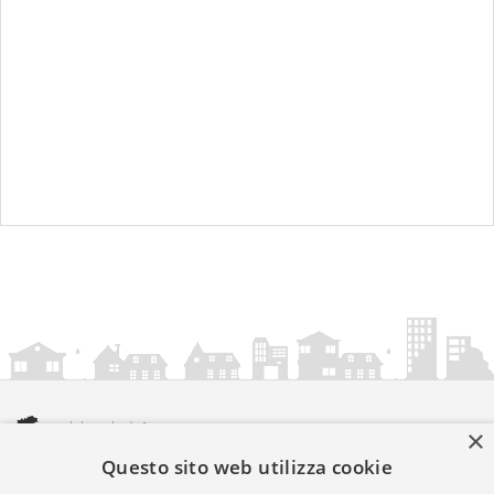
×
Questo sito web utilizza cookie
amministrazionicomunali.it è una iniziativa di
artemedia.it