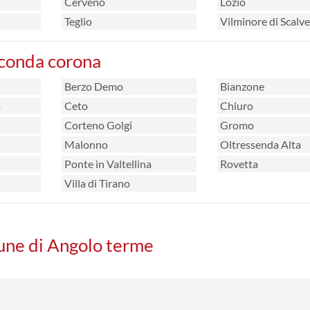
Cerveno
Lozio
Teglio
Vilminore di Scalve
econda corona
Berzo Demo
Bianzone
a
Ceto
Chiuro
Corteno Golgi
Gromo
Malonno
Oltressenda Alta
Ponte in Valtellina
Rovetta
Villa di Tirano
mune di Angolo terme