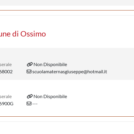
mune di Ossimo
serale
Non Disponibile
68002
scuolamaternasgiuseppe@hotmail.it
serale
Non Disponibile
6900G
---