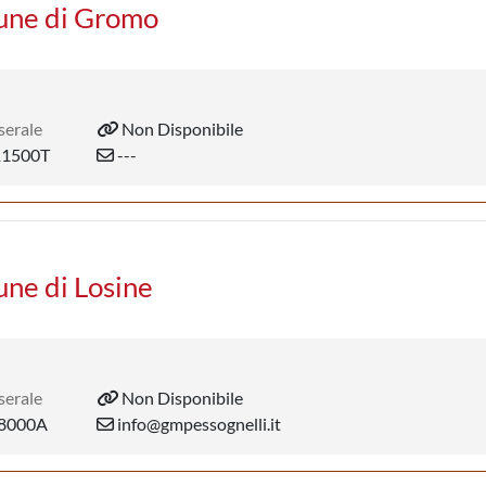
mune di Gromo
serale
Non Disponibile
1500T
---
une di Losine
serale
Non Disponibile
8000A
info@gmpessognelli.it