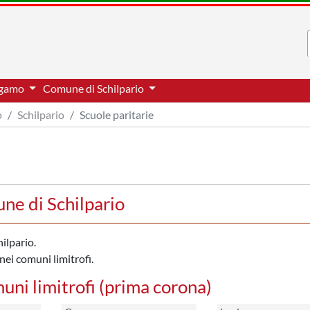
ergamo
Comune di Schilpario
o
Schilpario
Scuole paritarie
ne di Schilpario
ilpario.
nei comuni limitrofi.
muni limitrofi (prima corona)