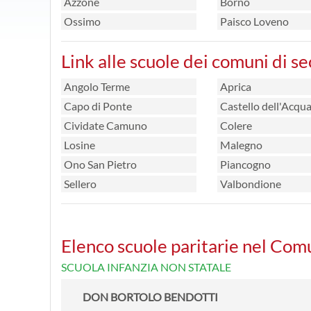
Azzone
Borno
Ossimo
Paisco Loveno
Link alle scuole dei comuni di s
Angolo Terme
Aprica
Capo di Ponte
Castello dell'Acqu
Cividate Camuno
Colere
Losine
Malegno
Ono San Pietro
Piancogno
Sellero
Valbondione
Elenco scuole paritarie nel Co
SCUOLA INFANZIA NON STATALE
DON BORTOLO BENDOTTI