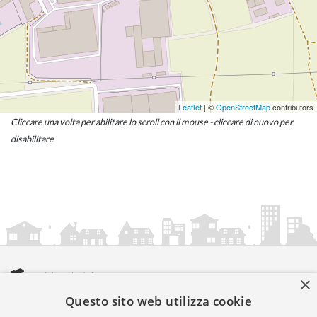
Leaflet
| ©
OpenStreetMap
contributors
Cliccare una volta per abilitare lo scroll con il mouse - cliccare di nuovo per
disabilitare
×
Questo sito web utilizza cookie
amministrazionicomunali.it è una iniziativa di
artemedia.it