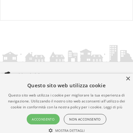
×
Questo sito web utilizza cookie
amministrazionicomunali.it è una iniziativa di
artemedia.it
© Copyright MMXXIV - P.IVA 05400000724
Questo sito web utilizza i cookie per migliorare la tua esperienza di
Informazioni sul servizio
|
Informativa Privacy
|
Informativa
navigazione. Utilizzando il nostro sito web acconsenti all'utilizzo dei
cookie in conformità con la nostra policy per i cookie.
Leggi di più
Cookies
• Time 0.0113
ACCONSENTO
NON ACCONSENTO
MOSTRA DETTAGLI