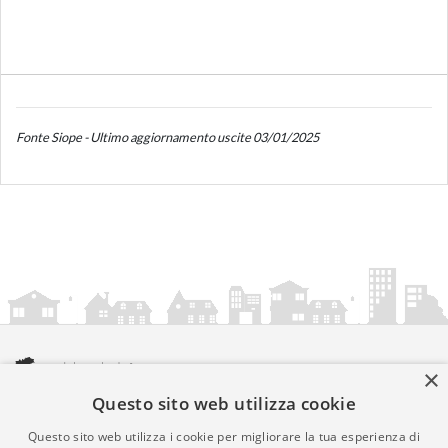
Fonte Siope - Ultimo aggiornamento uscite 03/01/2025
×
Questo sito web utilizza cookie
amministrazionicomunali.it è una iniziativa di
artemedia.it
© Copyright MMXXIV - P.IVA 05400000724
Questo sito web utilizza i cookie per migliorare la tua esperienza di