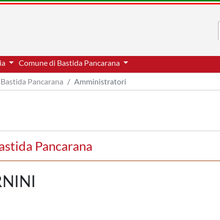
via
Comune di Bastida Pancarana
Bastida Pancarana
Amministratori
astida Pancarana
NINI