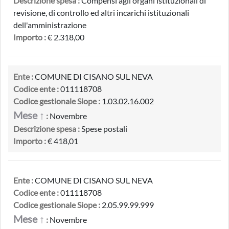
Descrizione spesa :
Compensi agli organi istituzionali di
revisione, di controllo ed altri incarichi istituzionali
dell'amministrazione
Importo :
€ 2.318,00
Ente :
COMUNE DI CISANO SUL NEVA
Codice ente :
011118708
Codice gestionale Siope :
1.03.02.16.002
Mese ↑
:
Novembre
Descrizione spesa :
Spese postali
Importo :
€ 418,01
Ente :
COMUNE DI CISANO SUL NEVA
Codice ente :
011118708
Codice gestionale Siope :
2.05.99.99.999
Mese ↑
:
Novembre