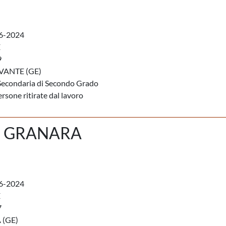
6-2024
E
9
VANTE (GE)
Secondaria di Secondo Grado
rsone ritirate dal lavoro
 GRANARA
6-2024
E
7
(GE)