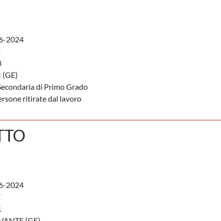
6-2024
E
8
 (GE)
Secondaria di Primo Grado
rsone ritirate dal lavoro
TTO
6-2024
E
1
VANTE (GE)