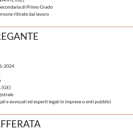
Secondaria di Primo Grado
rsone ritirate dal lavoro
REGANTE
6-2024
E
6
(GE)
istrale
li e avvocati ed esperti legali in imprese o enti pubblici
AFFERATA