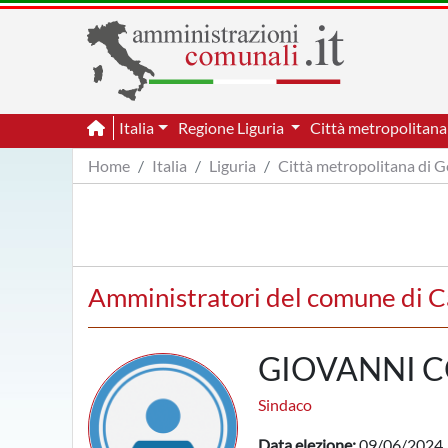
Italia
Regione Liguria
Città metropolitan
Home
Italia
Liguria
Città metropolitana di 
Amministratori del comune di C
GIOVANNI 
Sindaco
Data elezione:
09/06/2024