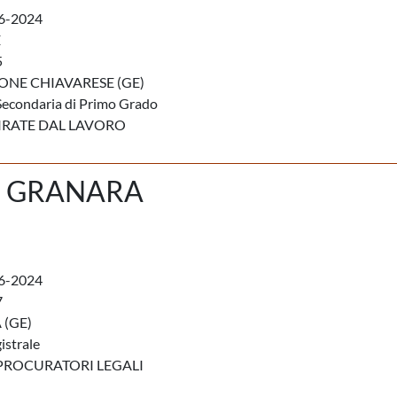
6-2024
E
5
ONE CHIAVARESE (GE)
Secondaria di Primo Grado
IRATE DAL LAVORO
 GRANARA
6-2024
7
(GE)
istrale
PROCURATORI LEGALI