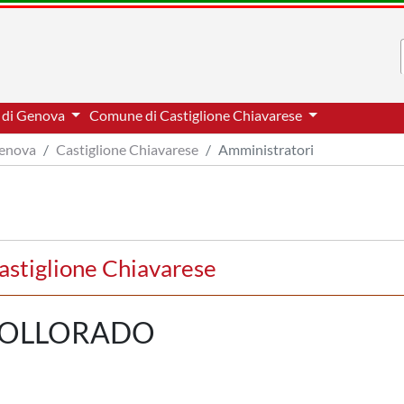
a di Genova
Comune di Castiglione Chiavarese
Genova
Castiglione Chiavarese
Amministratori
astiglione Chiavarese
COLLORADO