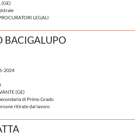
(GE)
istrale
PROCURATORI LEGALI
O BACIGALUPO
6-2024
E
4
VANTE (GE)
Secondaria di Primo Grado
rsone ritirate dal lavoro
ATTA