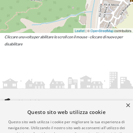
Leaflet
| ©
OpenStreetMap
contributors
Cliccare una volta per abilitare lo scroll con il mouse - cliccare di nuovo per
disabilitare
×
Questo sito web utilizza cookie
amministrazionicomunali.it è una iniziativa di
artemedia.it
© Copyright MMXXIV - P.IVA 05400000724
Questo sito web utilizza i cookie per migliorare la tua esperienza di
Informazioni sul servizio
|
Informativa Privacy
|
Informativa
navigazione. Utilizzando il nostro sito web acconsenti all'utilizzo dei