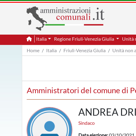
Italia
Regione Friuli-Venezia Giulia
Unità 
Home
Italia
Friuli-Venezia Giulia
Unità non 
Amministratori del comune di P
ANDREA DR
Sindaco
Data elezione:
03/10/2021