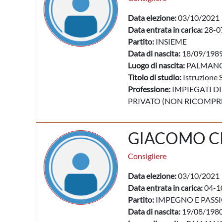
Data elezione:
03/10/2021
Data entrata in carica:
28-0
Partito:
INSIEME
Data di nascita:
18/09/198
Luogo di nascita:
PALMANO
Titolo di studio:
Istruzione 
Professione:
IMPIEGATI DI
PRIVATO (NON RICOMPRES
GIACOMO C
Consigliere
Data elezione:
03/10/2021
Data entrata in carica:
04-1
Partito:
IMPEGNO E PASS
Data di nascita:
19/08/198