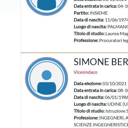
Data entrata in carica:
04-1
Partito:
INSIEME
Data di nascita:
11/06/197
Luogo di nascita:
PALMANO
Titolo di studio:
Laurea Mag
Professione:
Procuratori lega
SIMONE BE
Vicesindaco
Data elezione:
03/10/2021
Data entrata in carica:
08-1
Data di nascita:
06/01/198
Luogo di nascita:
UDINE (U
Titolo di studio:
Istruzione 
Professione:
INGEGNERI, A
SCIENZE INGEGNERISTICH