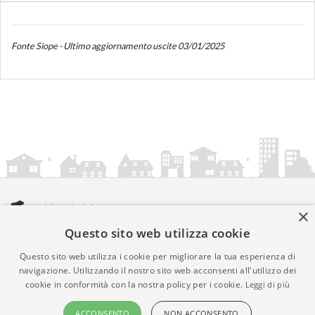
Fonte Siope - Ultimo aggiornamento uscite 03/01/2025
×
Questo sito web utilizza cookie
amministrazionicomunali.it è una iniziativa di
artemedia.it
© Copyright MMXXIV - P.IVA 05400000724
Questo sito web utilizza i cookie per migliorare la tua esperienza di
Informazioni sul servizio
|
Informativa Privacy
|
Informativa
navigazione. Utilizzando il nostro sito web acconsenti all'utilizzo dei
cookie in conformità con la nostra policy per i cookie.
Leggi di più
Cookies
• Time 0.0208
ACCONSENTO
NON ACCONSENTO