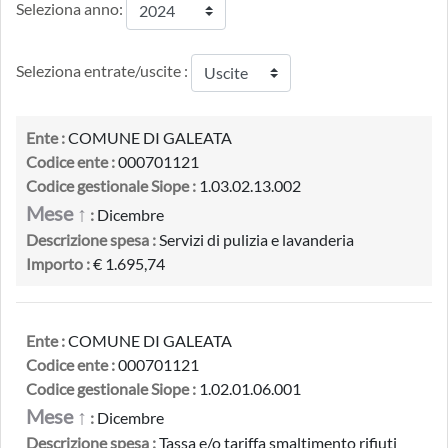
Seleziona anno:
Seleziona entrate/uscite :
Ente :
COMUNE DI GALEATA
Codice ente :
000701121
Codice gestionale Siope :
1.03.02.13.002
Mese ↑
:
Dicembre
Descrizione spesa :
Servizi di pulizia e lavanderia
Importo :
€ 1.695,74
Ente :
COMUNE DI GALEATA
Codice ente :
000701121
Codice gestionale Siope :
1.02.01.06.001
Mese ↑
:
Dicembre
Descrizione spesa :
Tassa e/o tariffa smaltimento rifiuti