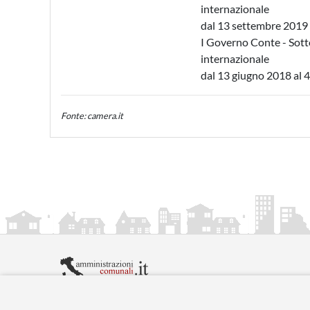
internazionale
dal 13 settembre 2019
I Governo Conte - Sotto
internazionale
dal 13 giugno 2018 al 
Fonte: camera.it
amministrazionicomunali.it è una iniziativa di
artemed
© Copyright MMXXIV - P.IVA 05400000724