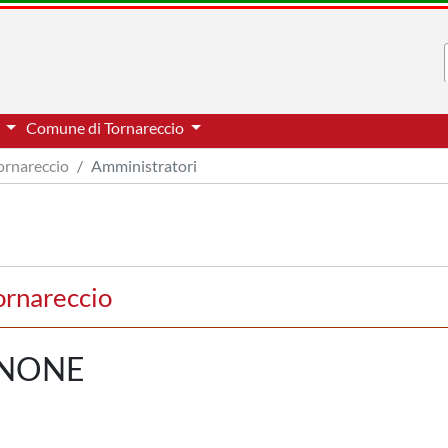
i
Comune di Tornareccio
ornareccio
Amministratori
ornareccio
NNONE